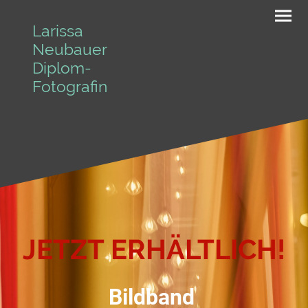
Larissa
Neubauer
Diplom-
Fotografin
JETZT ERHÄLTLICH!
Bildband