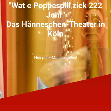
"Wat e Poppespill zick 222
Johr"
Das Hänneschen-Theater in
Köln
Hier per E-Mail bestellen!